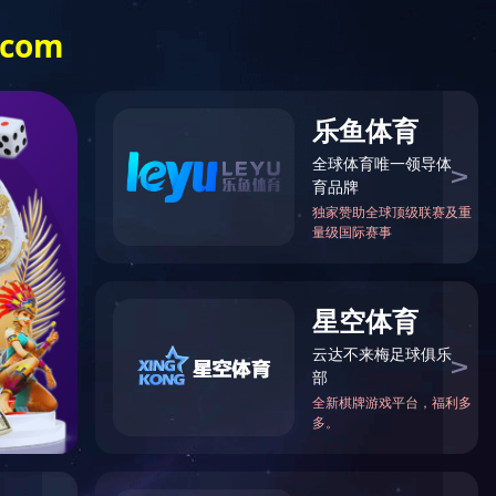
中文
|
英文
|
俄文
询热线：400-1122-067 15937872688
在线QQ
客服电话
400-1122-067
誉
在线留言
联系我们