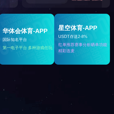
ебности различных клиентов.
ворение жир из органических
 (отмокать или оросительного), Пол в
териалы зародыш (или предварительно
в составе растворителей (смесь
, смесь масло еще в разные точки
ние превращается в пар с масло
Растворитель паров конденсат —
 также содержит определенное
 после обработки сухой полученный
ра растворителем через застывшая,