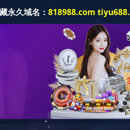
новости
продукт центр
клиент дело
альб