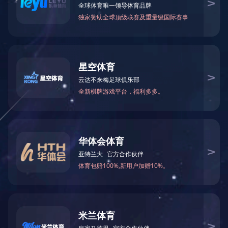
Биодизельное топливо эфирное
Биодизельное топливо
участок
оборудование
А жир перегонка участок
биодизельного топлива
Домашняя страница
|
о нас
|
новости
|
продукт центр
|